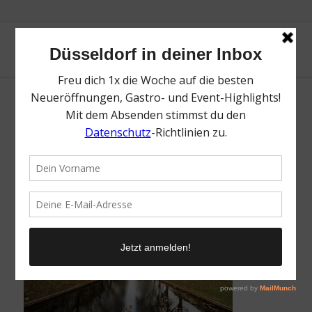
Königsallee Düsseldorf: Die besten Spots |
Mr. Düsseldorf | Foto: Nico Eifert
/
28. November 2025