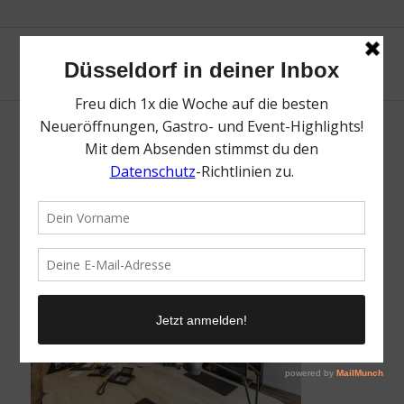
IMG_0232-1
/
21. Juli 2020