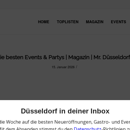
HOME
TOPLISTEN
MAGAZIN
EVENTS
e besten Events & Partys | Magazin | Mr. Düsseldorf 
/
15. Januar 2026