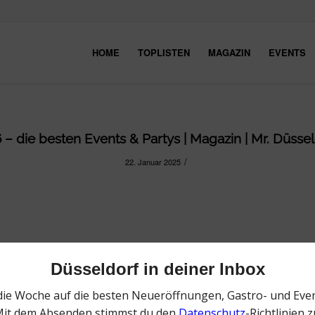
HOME
TOPLISTEN
MAGAZIN
EVENTS
– die besten Events & Partys | Magazin | Mr. Düsseld
/
22. Januar 2025