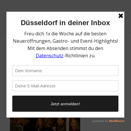
Düsseldorf Karneval 2026 – die besten
Events & Partys | Magazin | Mr. Düsseldorf |
Foto: Butterzart
/
3. Februar 2025