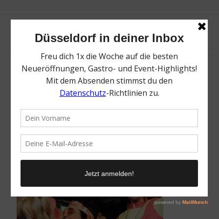
Düsseldorf Karneval 2026 – die besten
Events & Partys | Magazin | Mr. Düsseldorf |
Foto: 25hours Hotel Das Tour
/
27. Januar 2026