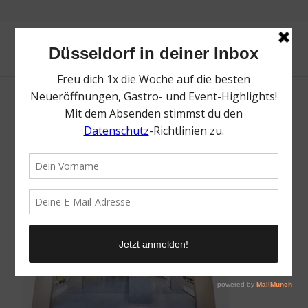
foto_koch_duesseldorf_filiale_7
/
22. April 2021