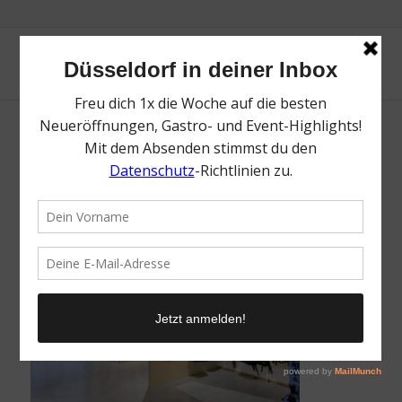
foto_koch_duesseldorf_filiale_3
/
22. April 2021