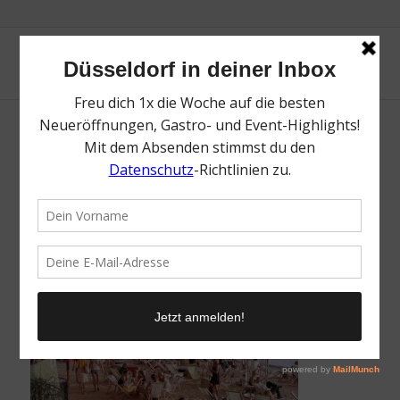
Kino Beach Düsseldorf | Heimaturlaub –
Top 10 Sonnenplätze in Düsseldorf |
Topliste | Foto: Anke Hesse
/
16. Juli 2021