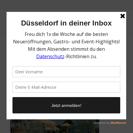
Beachclub am Medienhafen | Heimaturlaub
– Top 10 Sonnenplätze in Düsseldorf |
Topliste | Foto: Beachclub am Medienhafen
/
20. Juli 2022