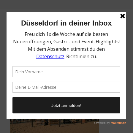
Beachclub im Nordpark | Heimaturlaub –
Top 10 Sonnenplätze in Düsseldorf |
Topliste | Foto: Beachclub im Nordpark
/
16. Juli 2021