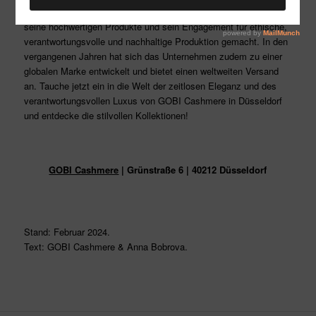
teilen. GOBI Cashmere hat sich schnell einen guten Namen für
seine hochwertigen Produkte und sein Engagement für ethische,
verantwortungsvolle und nachhaltige Produktion gemacht. In den
vergangenen Jahren hat sich das Unternehmen zudem zu einer
globalen Marke entwickelt und bietet einen weltweiten Versand
an. Tauche jetzt ein in die Welt der zeitlosen Eleganz und des
verantwortungsvollen Luxus von GOBI Cashmere in Düsseldorf
und entdecke die stilvollen Kollektionen!
GOBI Cashmere
| Grünstraße 6 | 40212 Düsseldorf
Stand: Februar 2024.
Text: GOBI Cashmere & Anna Bobrova.