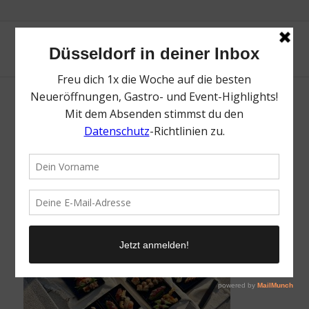
GO by Steffen Henssler Sushi | Magazin |
Mr. Düsseldorf
/
22. Juni 2021