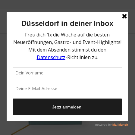
TasteTwelve
/
11. Dezember 2016