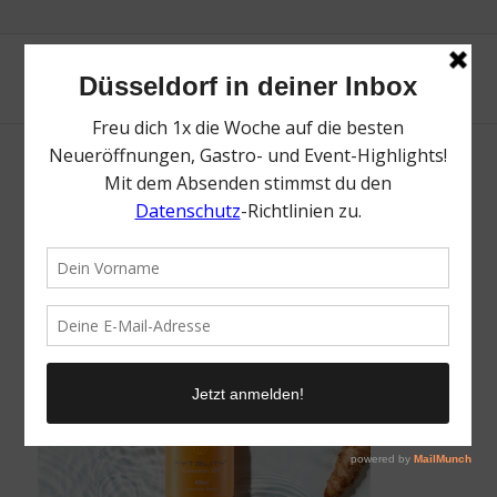
230103 Shot im Wasser (Quadratisches Bild)
/
4. Januar 2023