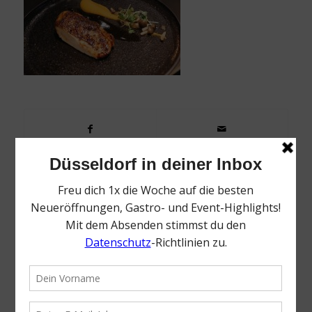
0
KOMMENTARE
Dein Kommentar
Want to join the discussion?
Feel free to contribute!