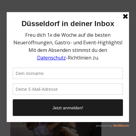
filu Tierarzt | Magazin | Mr. Düsseldorf | Foto:
Nico Eifert
/
4. September 2024