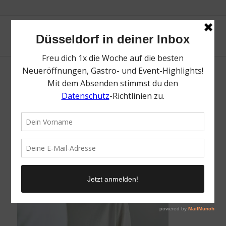
3-studio5547 1
/
8. November 2021