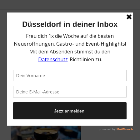
Licor 43 Tapas Tour 2021 | Ghorban Barista
Martini | Foto: Mr. Düsseldorf
/
7. September 2021