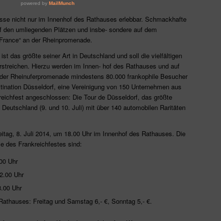
üsse nicht nur im Innenhof des Rathauses erlebbar. Schmackhafte
f den umliegenden Plätzen und insbe- sondere auf dem
France“ an der Rheinpromenade.
st das größte seiner Art in Deutschland und soll die vielfältigen
rstreichen. Hierzu werden im Innen- hof des Rathauses und auf
der Rheinuferpromenade mindestens 80.000 frankophile Besucher
estination Düsseldorf, eine Vereinigung von 150 Unternehmen aus
eichfest angeschlossen: Die Tour de Düsseldorf, das größte
n Deutschland (9. und 10. Juli) mit über 140 automobilen Raritäten
Freitag, 8. Juli 2014, um 18.00 Uhr im Innenhof des Rathauses. Die
se des Frankreichfestes sind:
.00 Uhr
22.00 Uhr
8.00 Uhr
s Rathauses: Freitag und Samstag 6,- €, Sonntag 5,- €.