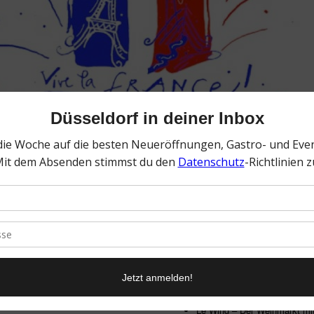
 es auch das Bühnenprogramm.
Außerdem im Innenhof des Rat
Neisser aus dem Vorstand des
Stockheims „Le Petit Café“ m
hat von der UNESCO im Jahr 2010
Die Champagner Galerie.
ls eine Initiative der berühmten
len wir ehren, indem wir
Die Privatbrauerei Frankenh
n den Innenhof des Rathauses
Tarte Flambée (Flammkuchen
sentieren!“
Le Wing – Der Weinmarkt mi