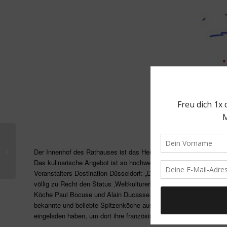
Yelp Coffee Week
Der Innenhof des Rathauses ist das Herz des Festes. Hier gibt
Das kulinarische Angebot ist so hochwertig wie noch nie. Boris 
Veranstalters Destination Düsseldorf: „Die französische Küche 
völlig zu Recht den Status ‚Weltkulturerbe‘ erhalten. Das war dama
Köche Paul Bocuse und Alain Ducasse. Dieses Weltkulturerbe wol
bekannte und beliebte Spitzenköche aus der Region Düsseldorf i
eingeladen haben, um dort ihre französischen Spezialitäten zu prä