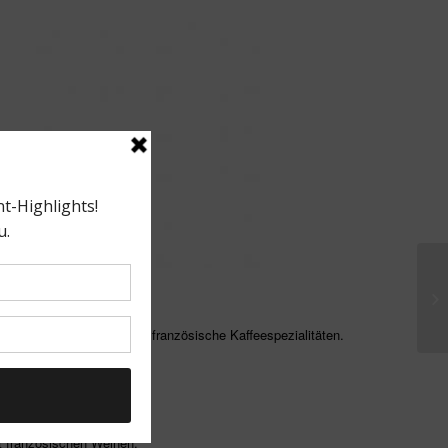
hauses:
it Patisserie. Waffeln und französische Kaffeespezialitäten.
eim.
, Wein).
t französischen Weinen.