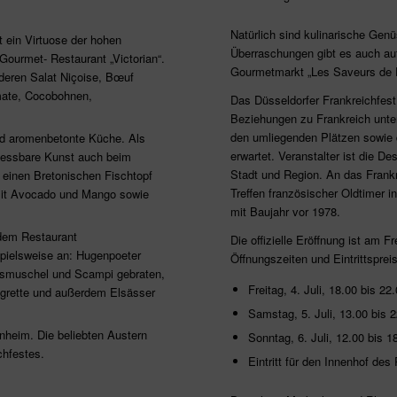
Natürlich sind kulinarische Gen
 ein Virtuose der hohen
Überraschungen gibt es auch au
ourmet- Restaurant „Victorian“.
Gourmetmarkt „Les Saveurs de 
nderen Salat Niçoise, Bœuf
mate, Cocobohnen,
Das Düsseldorfer Frankreichfest i
Beziehungen zu Frankreich unte
den umliegenden Plätzen sowie 
und aromenbetonte Küche. Als
erwartet. Veranstalter ist die D
e essbare Kunst auch beim
Stadt und Region. An das Frankr
 einen Bretonischen Fischtopf
Treffen französischer Oldtimer i
mit Avocado und Mango sowie
mit Baujahr vor 1978.
dem Restaurant
Die offizielle Eröffnung ist am 
spielsweise an: Hugenpoeter
Öffnungszeiten und Eintrittsprei
obsmuschel und Scampi gebraten,
Freitag, 4. Juli, 18.00 bis 22
igrette und außerdem Elsässer
Samstag, 5. Juli, 13.00 bis 
nnheim. Die beliebten Austern
Sonntag, 6. Juli, 12.00 bis 1
chfestes.
Eintritt für den Innenhof de