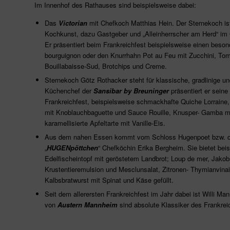
Im Innenhof des Rathauses sind beispielsweise dabei:
Das
Victorian
mit Chefkoch Matthias Hein. Der Sternekoch ist
Kochkunst, dazu Gastgeber und „Alleinherrscher am Herd“ im G
Er präsentiert beim Frankreichfest beispielsweise einen beso
bourguignon oder den Knurrhahn Pot au Feu mit Zucchini, To
Bouillabaisse-Sud, Brotchips und Creme.
Sternekoch Götz Rothacker steht für klassische, gradlinige 
Küchenchef der
Sansibar by Breuninger
präsentiert er sein
Frankreichfest, beispielsweise schmackhafte Quiche Lorraine,
mit Knoblauchbaguette und Sauce Rouille, Knusper- Gamba 
karamellisierte Apfeltarte mit Vanille-Eis.
Aus dem nahen Essen kommt vom Schloss Hugenpoet bzw. 
„
HUGENpöttchen
“ Chefköchin Erika Bergheim. Sie bietet bei
Edelfischeintopf mit geröstetem Landbrot; Loup de mer, Jak
Krustentieremulsion und Mesclunsalat, Zitronen- Thymianvina
Kalbsbratwurst mit Spinat und Käse gefüllt.
Seit dem allerersten Frankreichfest im Jahr dabei ist Willi Ma
von
Austern Mannheim
sind absolute Klassiker des Frankrei