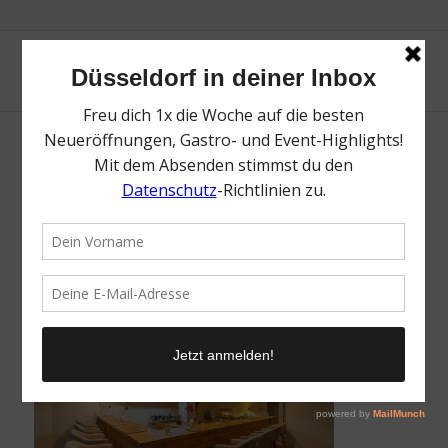
Shizen | Düsseldorf Flingern: Hotspots auf
der Ackerstraße | Mr. Düsseldorf | Topliste
| Foto: Shizen
/
6. Juli 2026