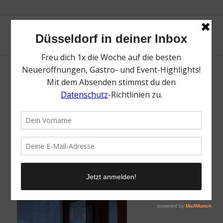
Slow Burn | Düsseldorf Flingern: Hotspots
auf der Ackerstraße | Mr. Düsseldorf
| Topliste | Foto: Mr. Düsseldorf
/
6. Juli 2026