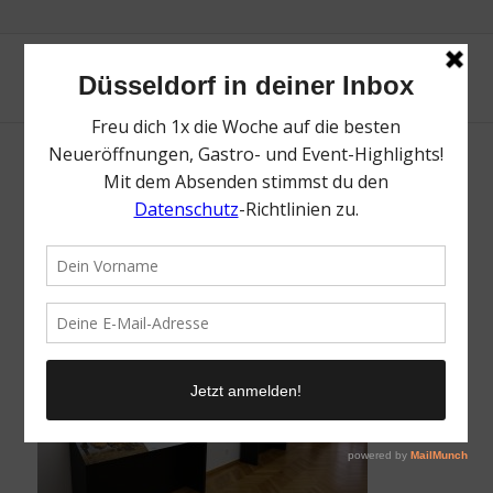
World Unseen by Canon | Mr. Düsseldorf |
Düsseldates | Foto: Canon
/
6. August 2024