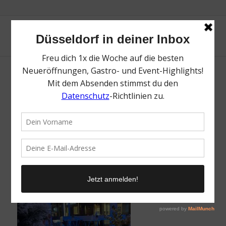
Adventskranzbinden Stabkerzen Special |
Mr. Düsseldorf | Düsseldates | Foto: The
Craft Studio
/
25. November 2025