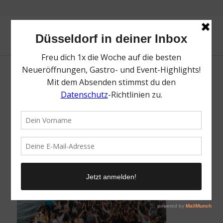
Weindampfer | Mr. Düsseldorf |
Düsseldates | Foto: Mr. Düsseldorf
/
15. Oktober 2024