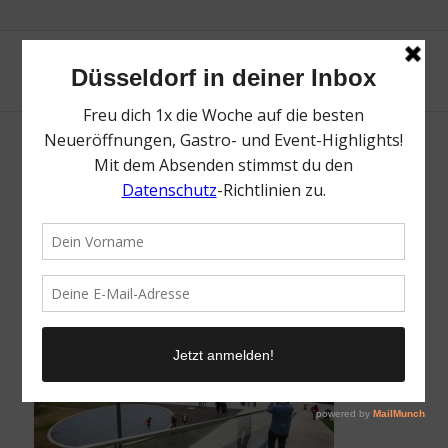
Gustaf-Gründgens-Platz | Mr. Düsseldorf |
Düsseldates | Foto: Rheinische Post
/
23. Februar 2026