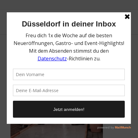
The Vacation Club | Mr. Düsseldorf |
Düsseldates | Foto: The Vacation Club
/
21. Oktober 2025