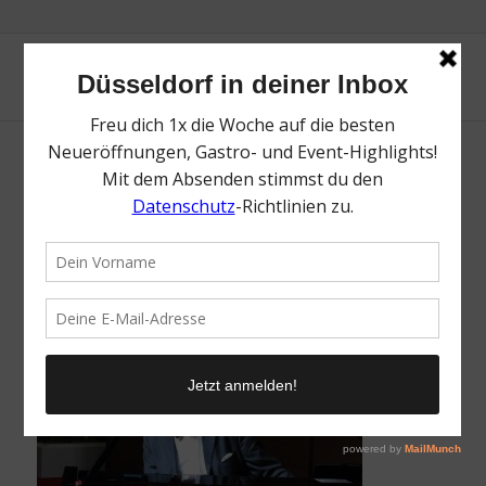
Dinner mit Live-Piano-Musik | Mr.
Düsseldorf | Düsseldates | Foto:
Schnellenburg
/
24. Februar 2025