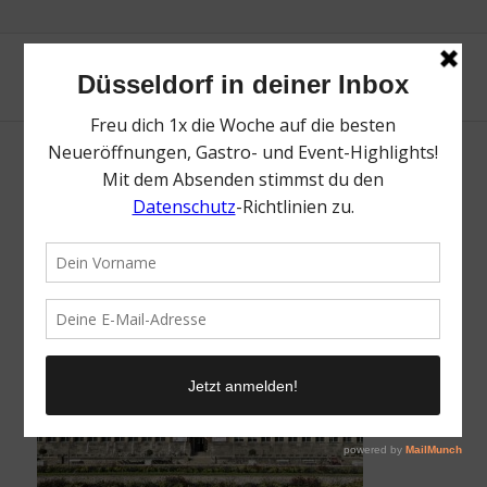
Palastrauschen | Mr. Düsseldorf |
Düsseldates | Foto: NRW Forum
/
19. Januar 2026