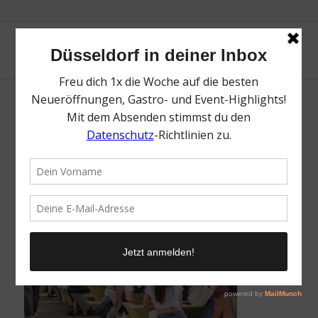
Wein am Rhein | Mr. Düsseldorf |
Düsseldates | Foto: Wein am Rhein
/
19. Mai 2026