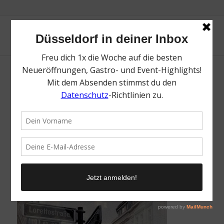
Lorettofollies Foto Lorettofollies
/
17. Januar 2025