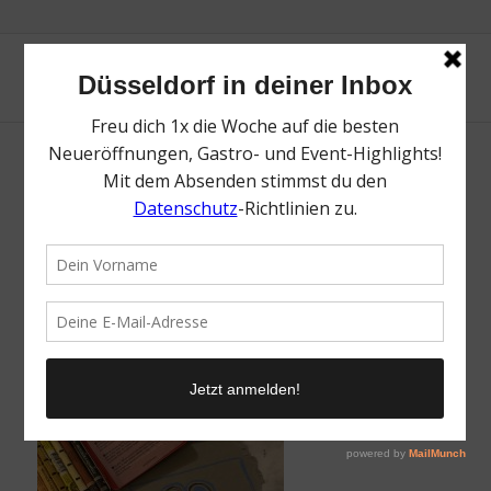
Kritzel Café | Mr. Düsseldorf | Düsseldates |
Foto: dupe
/
15. Mai 2026