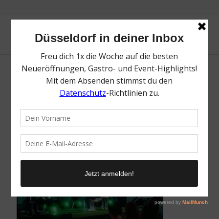
POWWOW Sports Festival | Mr. Düsseldorf |
Düsseldates | Foto: POWWOW
/
26. August 2025