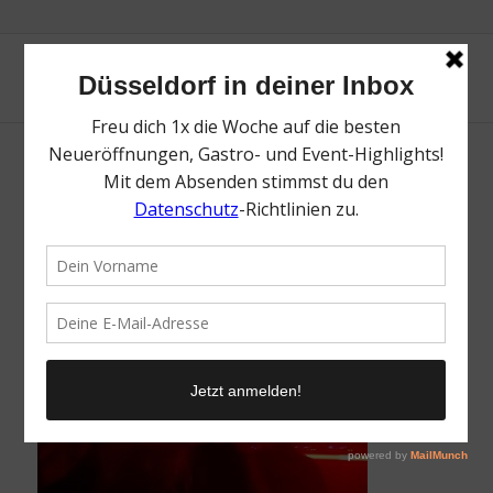
Kulturschlachthof| Mr. Düsseldorf |
Düsseldates | Foto: Kulturschlachthof
/
16. Januar 2026