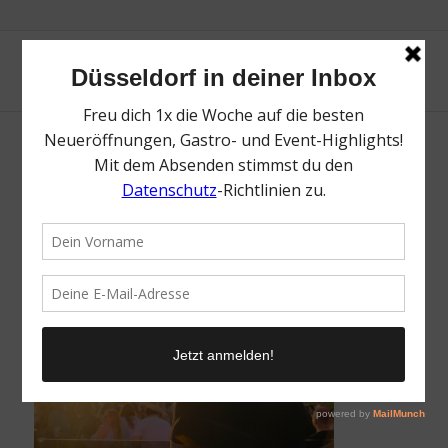
Beats on Board | Mr. Düsseldorf |
Düsseldates | Foto: KD
/
27. Mai 2026