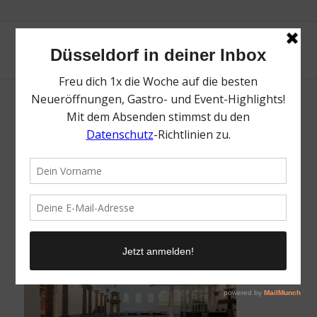
K21 | Mr. Düsseldorf | Düsseldates | Foto:
Sebastian Drüen
/
28. Januar 2026