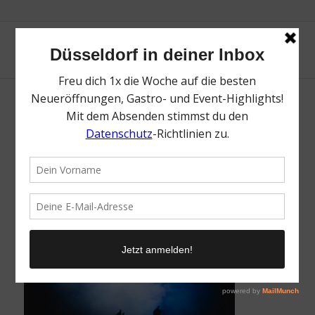
Kulturschlachthof | Mr. Düsseldorf |
Düsseldates | Foto: Raphael Schaller via
Unsplash
/
17. Februar 2026