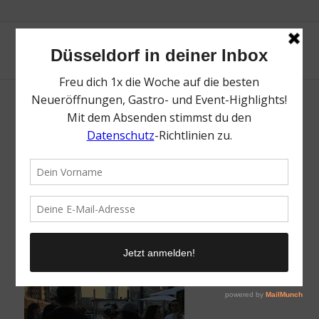
The Vacation Club | Mr. Düsseldorf |
Düsseldates | Foto: The Vacation Club
/
5. Juni 2025