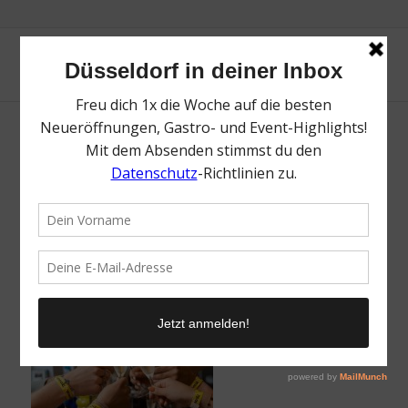
Moveat Germany Premiere | Mr. Düsseldorf
| Düsseldates | Foto: Moveat
/
25. August 2025