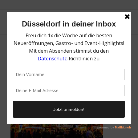
Osterkirmes| Mr. Düsseldorf | Düsseldates |
Foto: Shutterstock
/
20. März 2024