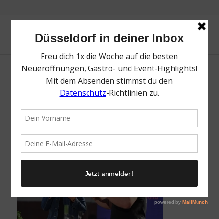
VeggieWorld 2024 | Mr. Düsseldorf |
Düsseldates | Foto: Andreas Gebert
/
16. März 2024