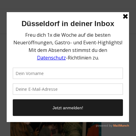
Jeck in the Hood | Mr. Düsseldorf |
Düsseldates | Foto: Butterzart
/
26. Januar 2026