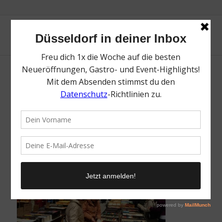
Buechermeile-Credits-Altstadt-Marketing-
GmbH
/
8. April 2024