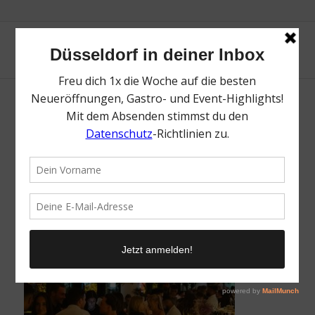
Endless Summer Afterwork | Mr. Düsseldorf
| Düsseldates | Foto: The Paradise Now
/
25. Oktober 2023