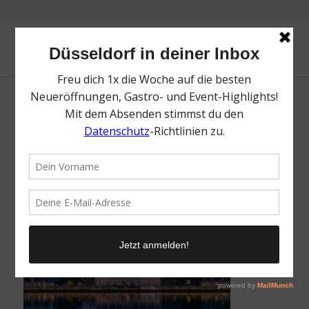
Weihnachtsmarkt Schloss Benrath | Mr.
Düsseldorf | Düsseldates | Foto: Schloss
Benrath
/
7. November 2023