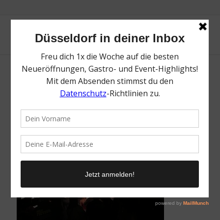
Charity Rave | Mr. Düsseldorf | Düsseldates |
Foto: Mr. Düsseldorf
/
28. Januar 2026