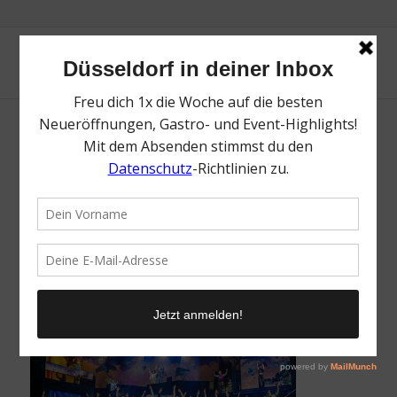
Musical Abenteuerland | Mr. Düsseldorf |
Düsseldates | Foto: Abenteuerland – das
Musical
/
9. Dezember 2024