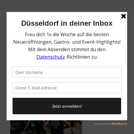
Another Cotton Lab | Mr. Düsseldorf |
Düsseldates | Foto: Another Cotton Lab
/
4. November 2024