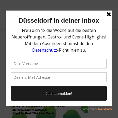
Kunst ab Werk | Mr. Düsseldorf |
Düsseldates | Foto: Areal Böhler
/
28. Mai 2024