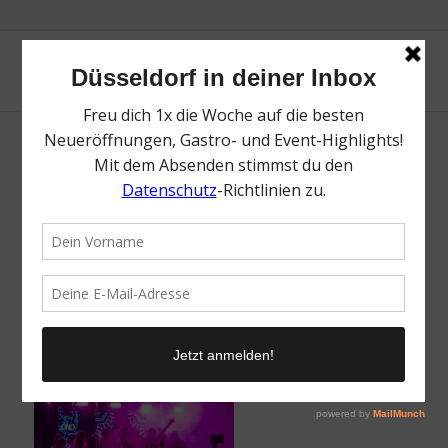
Polo & Genuss | Mr. Düsseldorf |
Düsseldates | Foto: Polo & Genuss
/
13. Mai 2026